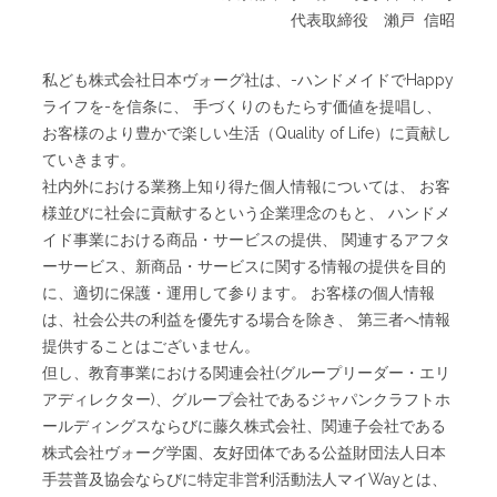
代表取締役 瀨戸 信昭
私ども株式会社日本ヴォーグ社は、-ハンドメイドでHappy
ライフを-を信条に、 手づくりのもたらす価値を提唱し、
お客様のより豊かで楽しい生活（Quality of Life）に貢献し
ていきます。
社内外における業務上知り得た個人情報については、 お客
様並びに社会に貢献するという企業理念のもと、 ハンドメ
イド事業における商品・サービスの提供、 関連するアフタ
ーサービス、新商品・サービスに関する情報の提供を目的
に、適切に保護・運用して参ります。 お客様の個人情報
は、社会公共の利益を優先する場合を除き、 第三者へ情報
提供することはございません。
但し、教育事業における関連会社
(
グループリーダー・エリ
アディレクター
)
、
グループ会社であるジャパンクラフトホ
ールディングスならびに藤久株式会社、関連子会社である
株式会社ヴォーグ学園、友好団体である公益財団法人日本
手芸普及協会ならびに特定非営利活動法人マイWayとは
、