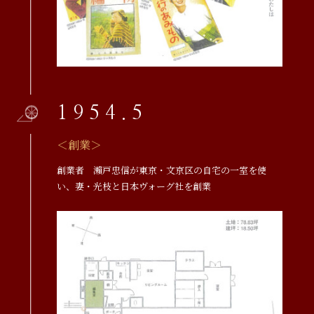
1954.5
＜創業＞
創業者 瀨戸忠信が東京・文京区の自宅の一室を使
い、妻・光枝と日本ヴォーグ社を創業