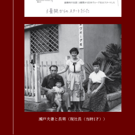
瀨戸夫妻と長男（現社長（当時1才））