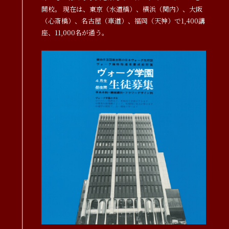
開校。 現在は、東京（水道橋）、横浜（関内）、大阪
（心斎橋）、名古屋（車道）、福岡（天神）で1,400講
座、11,000名が通う。