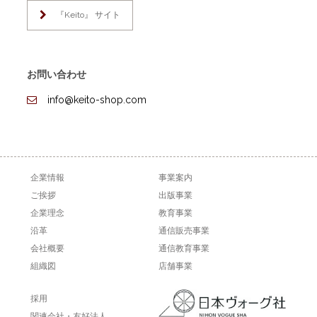
『Keito』 サイト
お問い合わせ
info@keito-shop.com
企業情報
事業案内
ご挨拶
出版事業
企業理念
教育事業
沿革
通信販売事業
会社概要
通信教育事業
組織図
店舗事業
採用
関連会社・友好法人